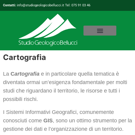
Contatti:
info@studiogeologicobellucci.it Tel: 075 91 03 46
Cartografia
La
C
artografia
e in particolare quella tematica è
diventata ormai un’esigenza fondamentale per molti
studi che riguardano il territorio, le risorse e tutti i
possibili rischi.
I Sistemi Informativi Geografici, comunemente
conosciuti come
GIS
, sono un ottimo strumento per la
gestione dei dati e l’organizzazione di un territorio.